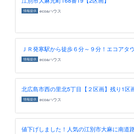
江別市大麻元町168番19【2区画】
ecoaハウス
情報提供
ＪＲ発寒駅から徒歩６分～９分！エコアタウ
ecoaハウス
情報提供
北広島市西の里北5丁目【２区画】残り1区
ecoaハウス
情報提供
値下げしました！人気の江別市大麻に南道