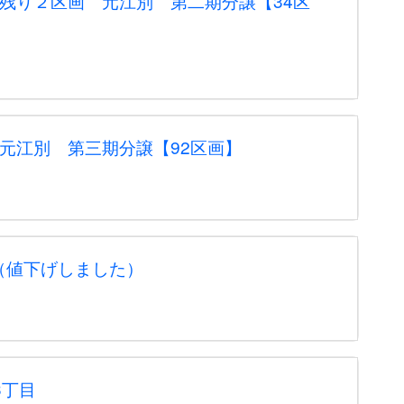
）残り２区画 元江別 第二期分譲【34区
）元江別 第三期分譲【92区画】
（値下げしました）
3丁目