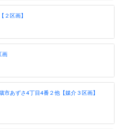
【２区画】
区画
歳市あずさ4丁目4番２他【媒介３区画】