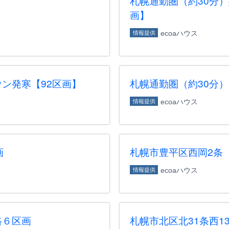
札幌通勤圏（約30分
画】
ecoaハウス
情報提供
ン発寒【92区画】
札幌通勤圏（約30分
ecoaハウス
情報提供
画
札幌市豊平区西岡2条
ecoaハウス
情報提供
路６区画
札幌市北区北31条西1