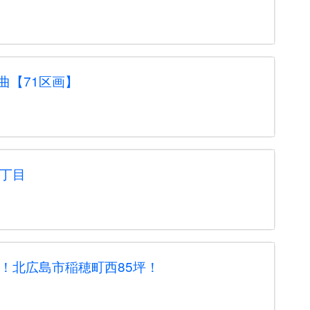
曲【71区画】
2丁目
分！北広島市稲穂町西85坪！