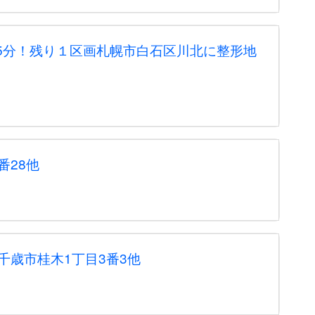
5分！残り１区画札幌市白石区川北に整形地
番28他
千歳市桂木1丁目3番3他