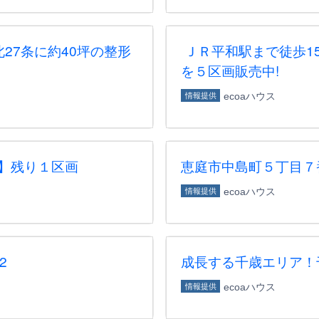
27条に約40坪の整形
ＪＲ平和駅まで徒歩1
を５区画販売中!
ecoaハウス
情報提供
】残り１区画
恵庭市中島町５丁目７
ecoaハウス
情報提供
2
成長する千歳エリア！
ecoaハウス
情報提供