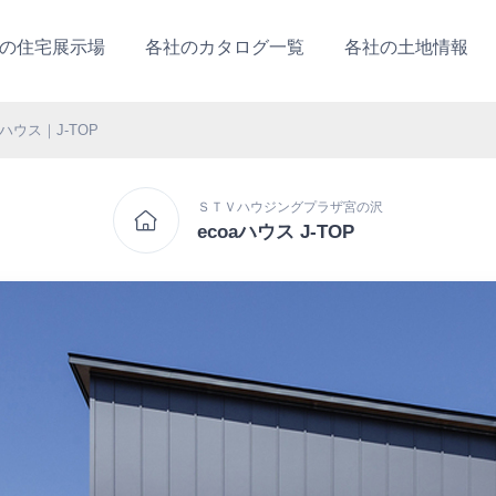
の住宅展示場
各社のカタログ一覧
各社の土地情報
aハウス｜J-TOP
ＳＴＶハウジングプラザ宮の沢
ecoaハウス J-TOP