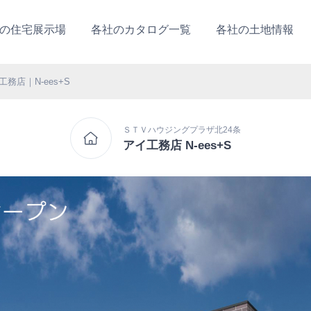
の住宅展示場
各社のカタログ一覧
各社の土地情報
工務店｜N-ees+S
ＳＴＶハウジングプラザ北24条
アイ工務店 N-ees+S